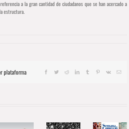
referencia a la gran cantidad de ciudadanos que se han acercado a
la estructura.
er plataforma
Facebook
Twitter
Reddit
LinkedIn
Tumblr
Pinterest
Vk
Cor
elec
El Black
Friday en el
pequeño