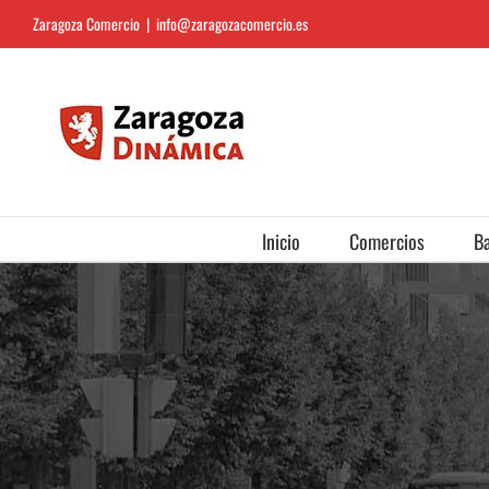
Saltar
Zaragoza Comercio
|
info@zaragozacomercio.es
al
contenido
Inicio
Comercios
Ba