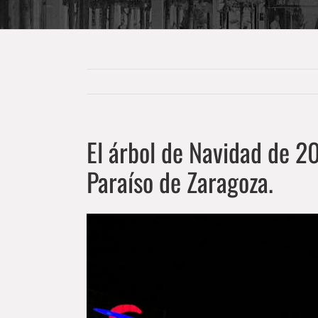
El árbol de Navidad de 20
Paraíso de Zaragoza.
Ver
imagen
más
grande