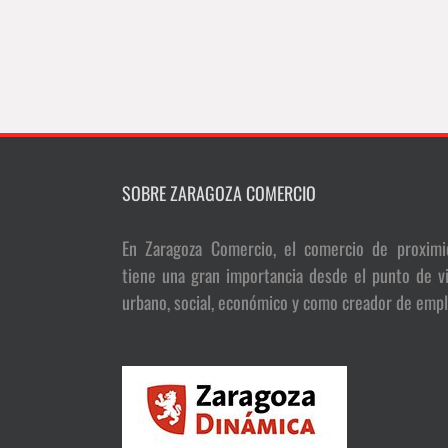
SOBRE ZARAGOZA COMERCIO
En Zaragoza Comercio, el comercio de proximi
tiene una gran importancia desde el punto de vi
urbano, social, económico y como creador de empl