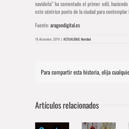
navideña” ha comentado el primer edil, haciendo 
este céntrico punto de la ciudad para contemplar 
Fuente:
aragondigital.es
18 diciembre, 2019
|
ACTUALIDAD
,
Navidad
Para compartir esta historia, elija cualqui
La Zona
El
Centro de
Zaragoza
Artículos relacionados
Ayuntamiento
Zaragoza da
impulsa un
de Zaragoza
la
nuevo Plan
lanza una
bienvenida
de