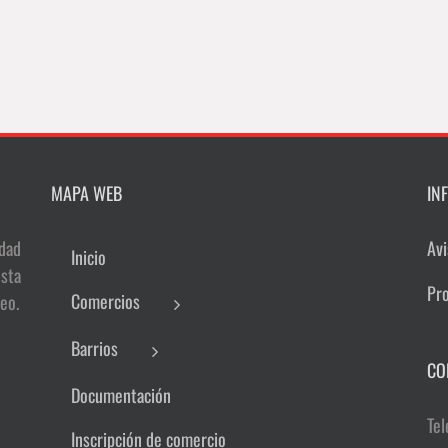
MAPA WEB
IN
dad
Avi
Inicio
sta
Pr
Comercios
eo.
Barrios
CO
Documentación
Tel
Inscripción de comercio