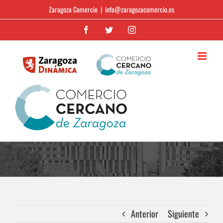
Saltar
Zaragoza Comercio
|
info@zaragozacomercio.es
al
Facebook
Twitter
Instagram
contenido
Anterior
Siguiente