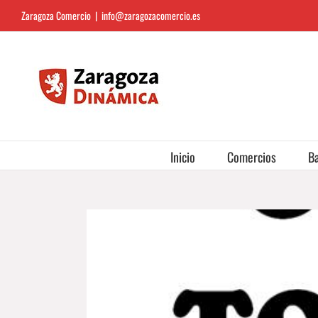
Saltar
Zaragoza Comercio
|
info@zaragozacomercio.es
al
contenido
Inicio
Comercios
Ba