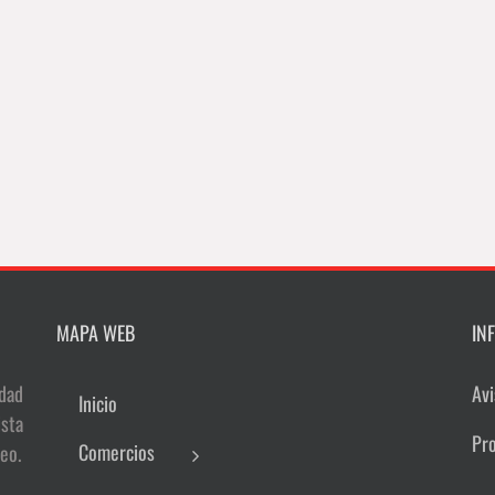
MAPA WEB
IN
dad
Avi
Inicio
sta
Pr
Comercios
eo.