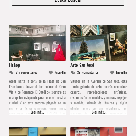
Hshop
Arte San José
Sin comentarios
Sin comentarios
Favorito
Favorito
Asear hasta la zona de la Plaza de San
Situado en la Avenida de San José, esta
Francisco a través de los bulares de Gran
tienda galería de arte podrás encontrar
Vía y de Fernando El Católico siempre es
cuadros, reproducciones artísticas,
una opción estupenda para conocer nuestra
restauración de muebles y marcos, espejos
ciudad. Y en este entorno, plagada de un
a medida, además de láminas y algún
rico y fantástico comercio, encontramos
objeto decorativo, sin olvidarnos por
Leer más...
Leer más...
propuestas como la de HSHOP. Una
supuesto, de su fuerte, la enmarcación.
encantadora tienda en la que la que
Además, si pasas algunos días en la ciudad
podremos encontrar artículos
también podrás apuntarte a alguno de los
cursos de dibujo y