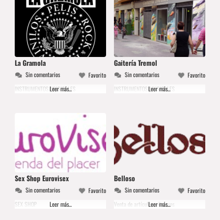
artesonados de su interior. La
La Gramola
Gaitería Tremol
Sin comentarios
Sin comentarios
Favorito
Favorito
INSTRUMENTOS MUSICALES
Leer más...
INSTRUMENTOS MUSICALES
Leer más...
Sex Shop Eurovisex
Belloso
Sin comentarios
Sin comentarios
Favorito
Favorito
SEX SHOP
Leer más...
Venta de artículos religiosos
Leer más...