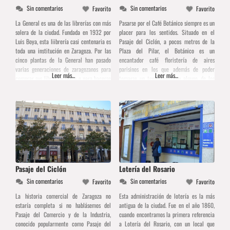
Sin comentarios
Sin comentarios
Favorito
Favorito
La General es una de las librerías con más
Pasarse por el Café Botánico siempre es un
solera de la ciudad. Fundada en 1932 por
placer para los sentidos. Situado en el
Luis Boya, esta liibrería casi centenaria es
Pasaje del Ciclón, a pocos metros de la
toda una institución en Zaragoza. Por las
Plaza del Pilar, el Botánico es un
cinco plantas de la General han pasado
encantador café floristería de aires
varias generaciones de zaragozanos para
parisinos en los que además de poder
Leer más...
Leer más...
comprar sus libros de texto o para hacerse
tomarse un tentempié con alguno de los
con la última novedad editorial. Tan solo
deliciosos bizcochos caseros que elaboran
en planta
allí mismo, es posible comprar alguna
Pasaje del Ciclón
Lotería del Rosario
Sin comentarios
Sin comentarios
Favorito
Favorito
La historia comercial de Zaragoza no
Esta administración de lotería es la más
estaría completa si no hablásemos del
antigua de la ciudad. Fue en el año 1860,
Pasaje del Comercio y de la Industria,
cuando encontramos la primera referencia
conocido popularmente como Pasaje del
a Lotería del Rosario, con un local que