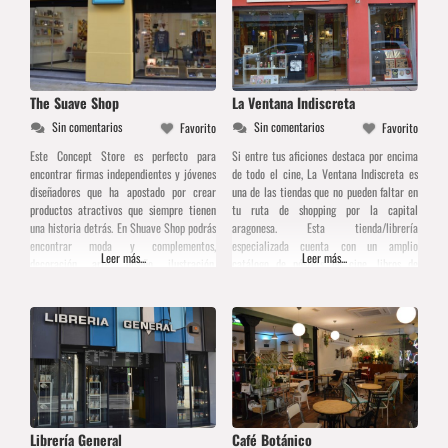
The Suave Shop
La Ventana Indiscreta
Sin comentarios
Sin comentarios
Favorito
Favorito
Este Concept Store es perfecto para
Si entre tus aficiones destaca por encima
encontrar firmas independientes y jóvenes
de todo el cine, La Ventana Indiscreta es
diseñadores que ha apostado por crear
una de las tiendas que no pueden faltar en
productos atractivos que siempre tienen
tu ruta de shopping por la capital
una historia detrás. En Shuave Shop podrás
aragonesa. Esta tienda/librería
encontrar moda y complementos,
especializada cuenta con un amplio
Leer más...
Leer más...
decoración, arte, diseño, ilustración,
catálogo de pósters de cine, libros de
gadgets electrónicos, cosmética,
música, cine y televisión, camisetas,
publicaciones independientes… una amplia
figuras y distintos artículos de
oferta para este espacio multifuncional
merchandising relacionada con el
que también cuenta con una sección de
fotografía analógica.
Librería General
Café Botánico