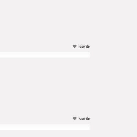
Favorito
Favorito