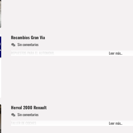
Recambios Gran Via
Sin comentarios
REPUESTOS PARA EL AUTOMOVIL
Leer más...
Herval 2000 Renault
Sin comentarios
TALLER DE COCHES
Leer más...