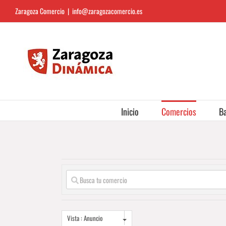
Saltar
Zaragoza Comercio
|
info@zaragozacomercio.es
al
contenido
Inicio
Comercios
Ba
Vista : Anuncio