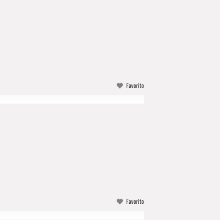
Favorito
Favorito