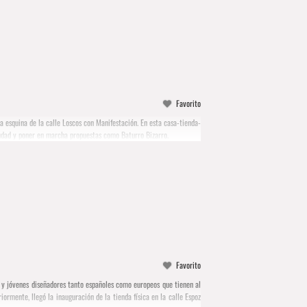
Favorito
a esquina de la calle Loscos con Manifestación. En esta casa-tienda-
iudad y poner en marcha propuestas como Baturro Bizarro.
Favorito
 y jóvenes diseñadores tanto españoles como europeos que tienen al
rmente, llegó la inauguración de la tienda física en la calle Espoz