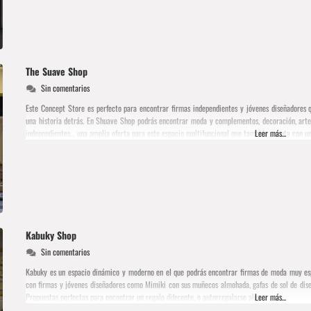
The Suave Shop
Sin comentarios
Este Concept Store es perfecto para encontrar firmas independientes y jóvenes diseñadores 
una historia detrás. En Shuave Shop podrás encontrar moda y complementos, decoración, arte, 
independientes… una amplia oferta para este espacio multifuncional que también cuenta con un
Leer más...
Kabuky Shop
Sin comentarios
Kabuky es un espacio dinámico y moderno en el que podrás encontrar firmas de moda muy espec
con firmas y jóvenes diseñadores como Mimiki con sus muñecos almohada, gafas de sol de di
Propuestas perfectas para encontrar un regalo diferente, o autorregalarse algo.
Leer más...