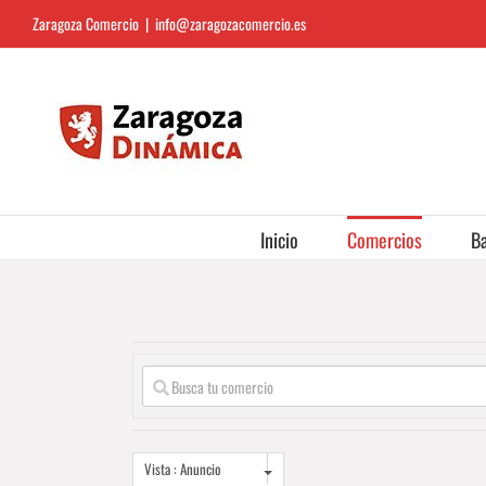
Saltar
Zaragoza Comercio
|
info@zaragozacomercio.es
al
contenido
Inicio
Comercios
Ba
Vista : Anuncio