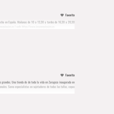
Favorito
 hecha en España. Mañanas de 10 a 13,30 y tardes de 16,30 a 20,30
nequipajes.es
| web: https://www.josanequipajes.es
Favorito
as grandes. Una tienda de de toda la vida en Zaragoza inaugurada en
ales. Somo especialistas en sujetadores de todas las tallas, copas