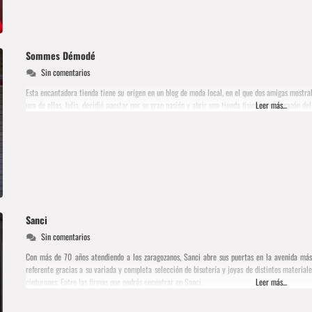
Sommes Démodé
Sin comentarios
Esta encantadora tienda tiene su origen en un blog de moda local, en el que dos amigas mostra
una de ellas, Julia, decidió apostar por su gran pasión y abrir una tienda física en el corazón 
Leer más...
Sanci
Sin comentarios
Con más de 70 años atendiendo a los zaragozanos, Sanci abre sus puertas en la avenida má
referente gracias a su variada y completa selección de bisutería y joyas de distintos materiale
cinturones. Entre las firmas que podrás encontrar en Sanci,
Leer más...