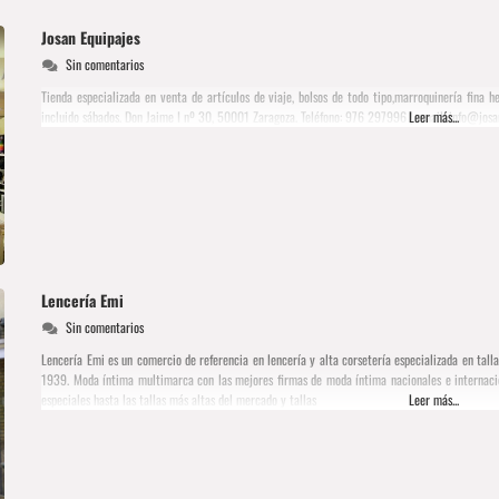
Josan Equipajes
Sin comentarios
Tienda especializada en venta de artículos de viaje, bolsos de todo tipo,marroquinería fina
incluido sábados. Don Jaime I nº 30, 50001 Zaragoza. Teléfono: 976 297996 | email:
Leer más...
info@josa
Lencería Emi
Sin comentarios
Lencería Emi es un comercio de referencia en lencería y alta corsetería especializada en tall
1939. Moda íntima multimarca con las mejores firmas de moda íntima nacionales e internacion
especiales hasta las tallas más altas del mercado y tallas
Leer más...