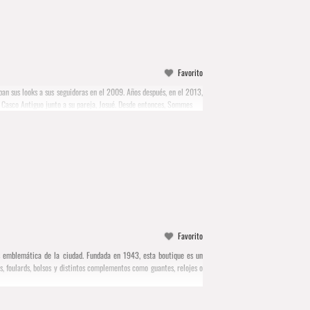
Favorito
ban sus looks a sus seguidoras en el 2009. Años después, en el 2013,
del Casco Antiguo junto a su pareja, Josué. Desde entonces, Sommes
Favorito
s emblemática de la ciudad. Fundada en 1943, esta boutique es un
s, foulards, bolsos y distintos complementos como guantes, relojes o