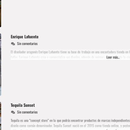
Enrique Lafuente
Sin comentarios
El diseñador aragonés Enrique Lafuente tiene su base de trabajo en una encantadora tienda en l
taller, Enrique Lafuente crea y comercializa sus diseños, además de animar culturalmente la c
Leer más...
Tequila Sunset
Sin comentarios
Tequila es una “concept store” en la que podrás encontrar productos de marcas independientes
diseño como común denominador. Tequila Sunset nació en el 2015 como tienda online, y posterio