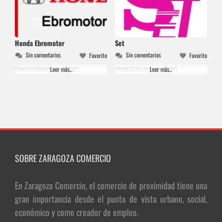
Honda Ebromotor
Set
Sin comentarios
Sin comentarios
Favorito
Favorito
CONCENSIONARIO DE COCHES
Leer más...
PRODUCTOS DE PUBLICIDAD
Leer más...
SOBRE ZARAGOZA COMERCIO
En Zaragoza Comercio, el comercio de proximidad tiene una
gran importancia desde el punto de vista urbano, social,
económico y como creador de empleo.