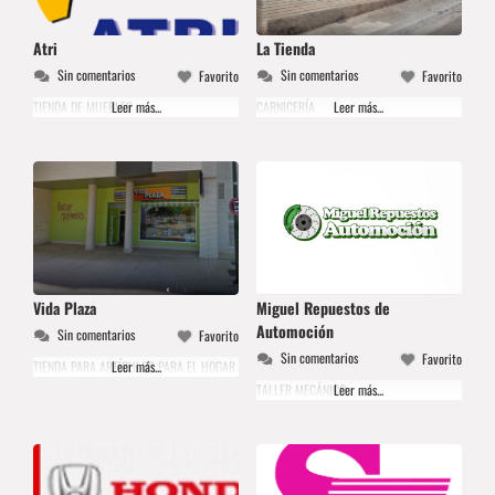
Atri
La Tienda
Sin comentarios
Sin comentarios
Favorito
Favorito
TIENDA DE MUEBLES
Leer más...
CARNICERÍA
Leer más...
Vida Plaza
Miguel Repuestos de
Automoción
Sin comentarios
Favorito
Sin comentarios
Favorito
TIENDA PARA ARTÍCULOS PARA EL HOGAR
Leer más...
TALLER MECÁNICO
Leer más...