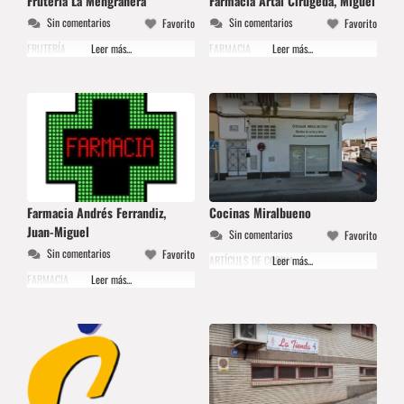
Frutería La Mengranera
Farmacia Artal Cirugeda, Miguel
Sin comentarios
Sin comentarios
Favorito
Favorito
FRUTERÍA
Leer más...
FARMACIA
Leer más...
Farmacia Andrés Ferrandiz,
Cocinas Miralbueno
Juan-Miguel
Sin comentarios
Favorito
Sin comentarios
Favorito
ARTÍCULS DE COCINA
Leer más...
FARMACIA
Leer más...