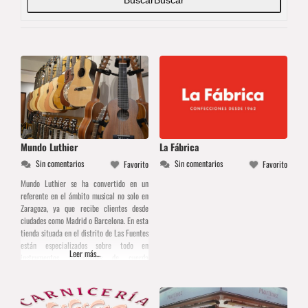
Mundo Luthier
La Fábrica
Sin comentarios
Sin comentarios
Favorito
Favorito
Mundo Luthier se ha convertido en un
referente en el ámbito musical no solo en
Zaragoza, ya que recibe clientes desde
ciudades como Madrid o Barcelona. En esta
tienda situada en el distrito de Las Fuentes
están especializados sobre todo en
Leer más...
instrumentos artesanales de cuerda
pulsada. Entre los artículos que podrás
encontrar, podemos destacar guitarras
clásicas y modernas, flamenca, bandurrias,