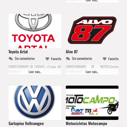
Toyota Artal
Alvo 87
Sin comentarios
Sin comentarios
Favorito
Favorito
CONCESIONARIO DE COCHES. c/Langa del
CONCESIONARIO DE MOTOS.Camino
Castillo 8
Leer más...
miraflores 14
Leer más...
Sartopina Volkswagen
Motocicletas Motocampo