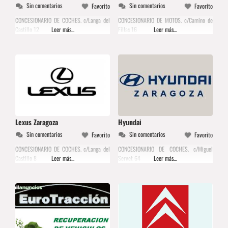
Sin comentarios
Sin comentarios
Favorito
Favorito
CONCESIONARIO DE COCHES. c/Langa del
CONCESIONARIO DE MOTOS. c/Camino de
Castillo 12
Leer más...
Fillas 16
Leer más...
Lexus Zaragoza
Hyundai
Sin comentarios
Sin comentarios
Favorito
Favorito
CONCESIONARIO DE COCHES. c/Langa del
CONCESIONARIO DE COCHES. c/Miguel
Castillo 8
Leer más...
Servet 64
Leer más...