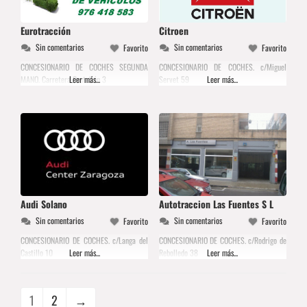
Eurotracción
Citroen
Sin comentarios
Sin comentarios
Favorito
Favorito
CONCESIONARIO DE COCHES SEGUNDA
CONCESIONARIO DE COCHES. c/Miguel
MANO. Carretera Castellón 3
Leer más...
Servet 59
Leer más...
Audi Solano
Autotraccion Las Fuentes S L
Sin comentarios
Sin comentarios
Favorito
Favorito
CONCESIONARIO DE COCHES. c/Langa del
CONCESIONARIO DE COCHES. c/Rodrigo de
Castillo 10
Leer más...
Rebolledo 38
Leer más...
1
2
→