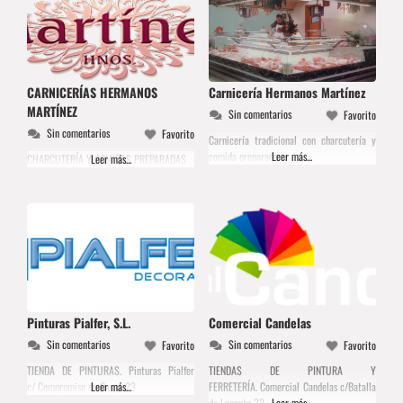
CARNICERÍAS HERMANOS
Carnicería Hermanos Martínez
MARTÍNEZ
Sin comentarios
Favorito
Sin comentarios
Favorito
Carnicería tradicional con charcutería y
comida preparada
Leer más...
CHARCUTERÍA Y COMIDAS PREPARADAS
Leer más...
Pinturas Pialfer, S.L.
Comercial Candelas
Sin comentarios
Sin comentarios
Favorito
Favorito
TIENDA DE PINTURAS. Pinturas Pialfer
TIENDAS DE PINTURA Y
c/ Compromiso de Caspe 23
Leer más...
FERRETERÍA. Comercial Candelas c/Batalla
de Lepanto 33
Leer más...