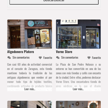
Algodonera Platero
Vorne Store
Sin comentarios
Sin comentarios
Favorito
Favorito
Con casi 60 años de actividad comercial
La Plaza de San Pedro Nolasco y su
en el corazón de Zaragoza, esta tienda
entorno se han convertido en una de las
mantiene todavía la tradición de las
zonas con más tiendas y cafés con encanto
antiguas algodoneras que venden al por
de la ciudad. Entre ellos, podemos destacar
menor todo tipo de tejidos textiles,
Vorne Store. Una encantadora tienda de
combinando artículos de producto básico
aires nórdicos en la que el diseño
Leer más...
Leer más...
con las últimas novedades en labores. En el
emergente es el protagonista. Moda,
interior de Algodonera Platero parece que
complementos, accesorios, algo de
se ha detenido el pasado del tiempo,
decoración, papelería bonita… Vorne es un
pudiendo encontrar
espacio