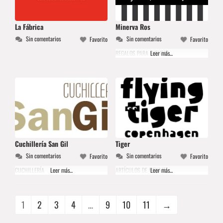
La Fábrica
Minerva Ros
Sin comentarios
Sin comentarios
Favorito
Favorito
REGALOS PARA EVENTOS
Leer más...
Cuchillería San Gil
Tiger
Sin comentarios
Sin comentarios
Favorito
Favorito
CUCHILLERÍA
Leer más...
ARTÍCULOS DE MENAJE
Leer más...
1
2
3
4
…
9
10
11
→