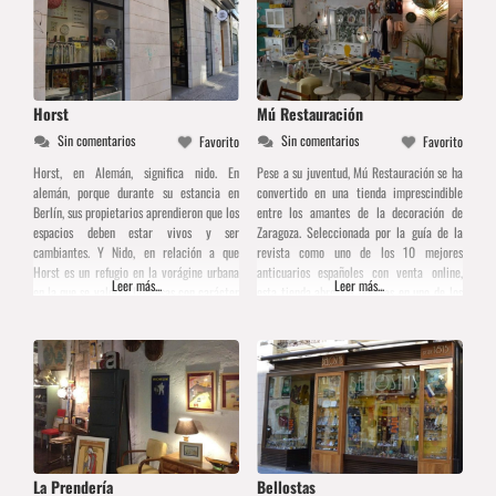
Horst
Mú Restauración
Sin comentarios
Sin comentarios
Favorito
Favorito
Horst, en Alemán, significa nido. En
Pese a su juventud, Mú Restauración se ha
alemán, porque durante su estancia en
convertido en una tienda imprescindible
Berlín, sus propietarios aprendieron que los
entre los amantes de la decoración de
espacios deben estar vivos y ser
Zaragoza. Seleccionada por la guía de la
cambiantes. Y Nido, en relación a que
revista como uno de los 10 mejores
Horst es un refugio en la vorágine urbana
anticuarios españoles con venta online,
Leer más...
Leer más...
en la que se valoran las cosas con carácter
esta tienda abre sus puertas en uno de los
propio, un lugar en el que nos enseñan a
espacios más dinámicos de la ciudad, la
volar gracias a
Plaza de Las Armas, escenario
La Prendería
Bellostas