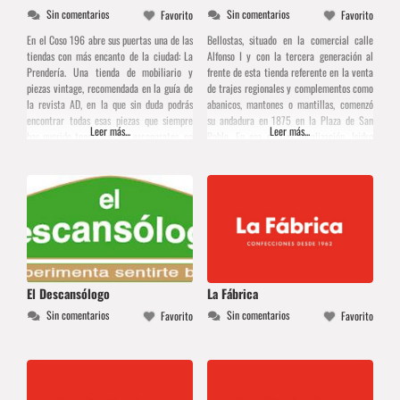
Sin comentarios
Sin comentarios
Favorito
Favorito
En el Coso 196 abre sus puertas una de las
Bellostas, situado en la comercial calle
tiendas con más encanto de la ciudad: La
Alfonso I y con la tercera generación al
Prendería. Una tienda de mobiliario y
frente de esta tienda referente en la venta
piezas vintage, recomendada en la guía de
de trajes regionales y complementos como
la revista AD, en la que sin duda podrás
abanicos, mantones o mantillas, comenzó
encontrar todas esas piezas que siempre
su andadura en 1875 en la Plaza de San
Leer más...
Leer más...
has querido tener. Tras sus escaparates, en
Pablo. En esa castiza localización, Isidro
La Prendería podrás encontrar muebles,
Bellostas y Pilar Olivar abren una
espejos, lámparas,
mercería que se trasladó en 1908
El Descansólogo
La Fábrica
Sin comentarios
Sin comentarios
Favorito
Favorito