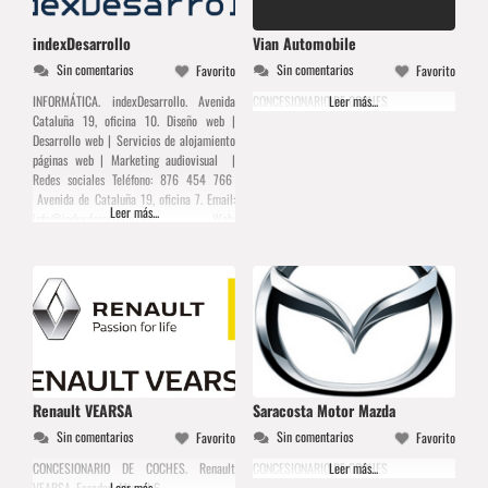
indexDesarrollo
Vian Automobile
Sin comentarios
Sin comentarios
Favorito
Favorito
INFORMÁTICA. indexDesarrollo. Avenida
CONCESIONARIO DE COCHES
Leer más...
Cataluña 19, oficina 10. Diseño web |
Desarrollo web | Servicios de alojamiento
páginas web | Marketing audiovisual |
Redes sociales Teléfono: 876 454 766
Avenida de Cataluña 19, oficina 7. Email:
Leer más...
info@indexdesarrollo.com
Web:
www.indexdesarrollo.com
Renault VEARSA
Saracosta Motor Mazda
Sin comentarios
Sin comentarios
Favorito
Favorito
CONCESIONARIO DE COCHES. Renault
CONCESIONARIO DE COCHES
Leer más...
VEARSA. Faraday, Miguel 6.
Leer más...