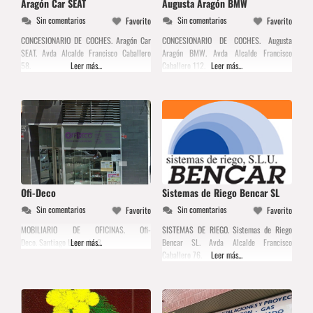
Aragón Car SEAT
Augusta Aragón BMW
Sin comentarios
Sin comentarios
Favorito
Favorito
CONCESIONARIO DE COCHES. Aragón Car
CONCESIONARIO DE COCHES. Augusta
SEAT. Avda Alcalde Francisco Caballero
Aragón BMW. Avda Alcalde Francisco
58.
Leer más...
Caballero 112.
Leer más...
Ofi-Deco
Sistemas de Riego Bencar SL
Sin comentarios
Sin comentarios
Favorito
Favorito
MOBILIARIO DE OFICINAS. Ofi-
SISTEMAS DE RIEGO. Sistemas de Riego
Deco. Santiago Lapuente 3.
Leer más...
Bencar SL. Avda Alcalde Francisco
Caballero 76.
Leer más...