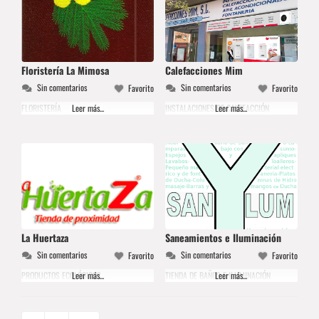
Floristería La Mimosa
Calefacciones Mim
Sin comentarios
Sin comentarios
Favorito
Favorito
FLORISTERÍA
Leer más...
INSTALACIONES DE CALEFACCIÓN
Leer más...
La Huertaza
Saneamientos e Iluminación
Sin comentarios
Sin comentarios
Favorito
Favorito
PRODUCTOS ECOLÓGICOS
Leer más...
TIENDA DE BAÑOS E ILUMINACIÓN
Leer más...