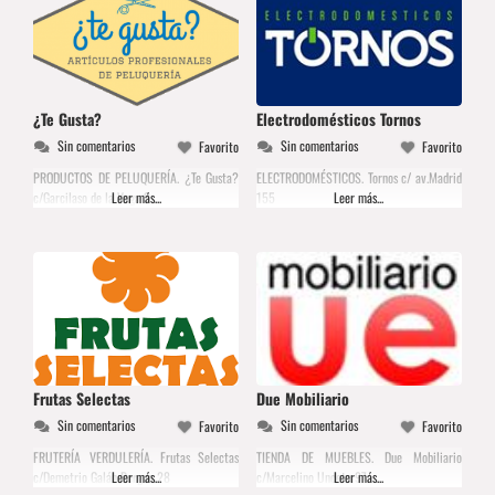
¿Te Gusta?
Electrodomésticos Tornos
Sin comentarios
Sin comentarios
Favorito
Favorito
PRODUCTOS DE PELUQUERÍA. ¿Te Gusta?
ELECTRODOMÉSTICOS. Tornos c/ av.Madrid
c/Garcilaso de la Vega 3
Leer más...
155
Leer más...
Frutas Selectas
Due Mobiliario
Sin comentarios
Sin comentarios
Favorito
Favorito
FRUTERÍA VERDULERÍA. Frutas Selectas
TIENDA DE MUEBLES. Due Mobiliario
c/Demetrio Galán Bergua 28
Leer más...
c/Marcelino Unceta 97
Leer más...