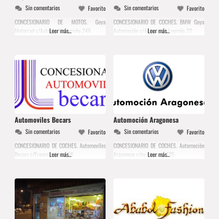
Sin comentarios
Sin comentarios
Favorito
Favorito
CONCESIONARIO DE MOTOS. Goya
CONCESIONARIO DE COCHES. BMW Goya
Motorrad c/Autovía de Logroño 246
Leer más...
Automoción c/Autovía de Logroño 22
Leer más...
Automoviles Becars
Automoción Aragonesa
Sin comentarios
Sin comentarios
Favorito
Favorito
CONCESIONARIO DE COCHES. Automoviles
CONCESIONARIO DE COCHES. Automoción
Becars c/Franco y Lopez 36
Leer más...
Aragonesa c/av. Navarra 135
Leer más...