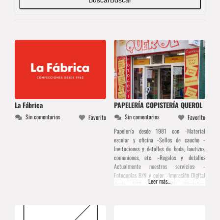
La Fábrica
PAPELERÍA COPISTERÍA QUEROL
Sin comentarios
Sin comentarios
Favorito
Favorito
Papelería desde 1981 con: -Material
escolar y oficina -Sellos de caucho -
Invitaciones y detalles de boda, bautizos,
comuniones, etc. -Regalos y detalles
Actualmente nuestros servicios: -
Fotocopias B/N y color -Impresión Digital
Leer más...
desde USB, SD, Email, WhatsApp,
Bluetooth -Servicio de Fax y e-mail -
Encuadernaciones espiral metálico -
Plastificaciones