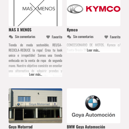
MAS X MENOS
Kymco
Sin comentarios
Sin comentarios
Favorito
Favorito
Tienda de moda sostenible. REUSA-
CONCESIONARIO DE MOTOS. Kymco c/
RECICLA-REDUCE la ropa! Crea tu look
Santa Orosia 26
Leer más...
unico e irrepetible! Somos una tienda
enfocada en la venta de ropa de segunda
mano. Nuestro objetivo consiste en enseñar
una alternativa de adquirir prendas y
Leer más...
concienciar de poder hacerlo
ecológicamente. En estos tiempos es un
hecho, el comprar vestimenta y en muchos
casos darle uso, sólo un par de
Goya Motorrad
BMW Goya Automoción