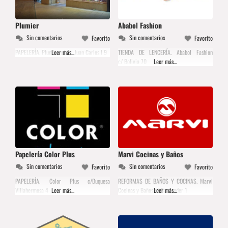
Plumier
Ababol Fashion
Sin comentarios
Sin comentarios
Favorito
Favorito
PAPELERÍA. Plumier c/ av. Juan Carlos I 9
Leer más...
TIENDA DE LENCERÍA. Ababol Fashion
c/ Bolivia 70
Leer más...
Papelería Color Plus
Marvi Cocinas y Baños
Sin comentarios
Sin comentarios
Favorito
Favorito
PAPELERÍA. Color Plus c/Duquesa
REFORMAS DE BAÑOS Y COCINAS. Marvi
Villahermosa 4
Leer más...
Cocinas y Baños c/ Santander 1
Leer más...