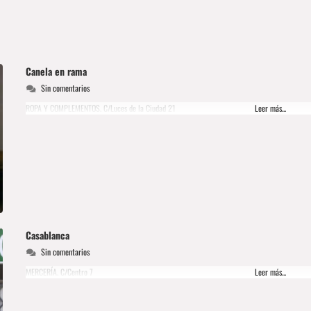
Canela en rama
Sin comentarios
ROPA Y COMPLEMENTOS. C/Luces de la Ciudad 21
Leer más...
Casablanca
Sin comentarios
MERCERÍA. C/Centro 7
Leer más...