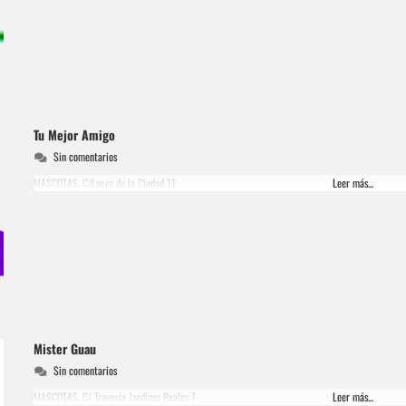
Tu Mejor Amigo
Sin comentarios
MASCOTAS. C/Luces de la Ciudad 11
Leer más...
Mister Guau
Sin comentarios
MASCOTAS. C/ Travesía Jardines Reales 7
Leer más...