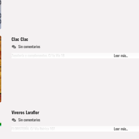
Clac Clac
Sin comentarios
Zapatería y complementos. C/ la Vía 18
Leer más...
Viveros Laraflor
Sin comentarios
FLORISTERÍA. C/ Vía Ibérica 107
Leer más...