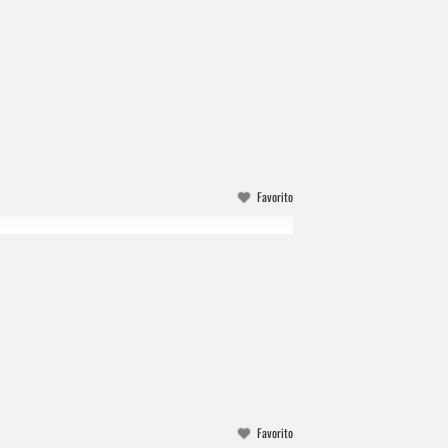
Favorito
Favorito