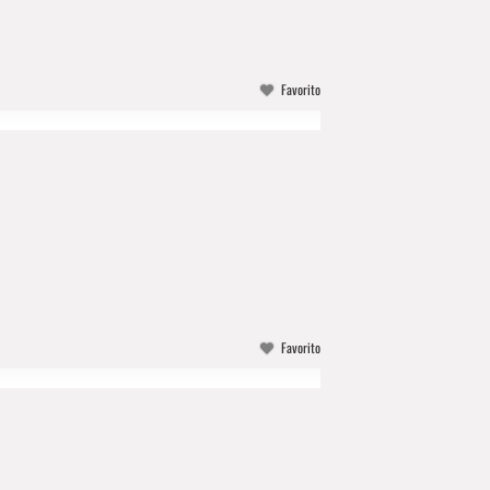
Favorito
Favorito