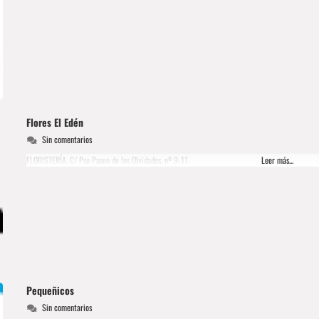
Flores El Edén
Sin comentarios
FLORISTERÍA. C/ Pso Paseo de los Olvidados, nº 9-11
Leer más...
Pequeñicos
Sin comentarios