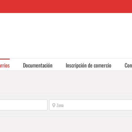
rrios
Documentación
Inscripción de comercio
Con