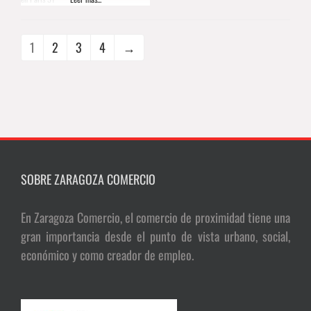
1
2
3
4
→
SOBRE ZARAGOZA COMERCIO
En Zaragoza Comercio, el comercio de proximidad tiene una
gran importancia desde el punto de vista urbano, social,
económico y como creador de empleo.