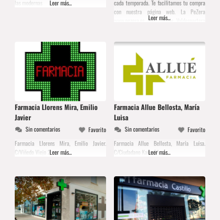
las modernas
Leer más...
cada temporada. Te facilitamos tu compra
con nuestra página web. La PeZera
Leer más...
www.pezera.es Mercado de Valdespartera
Mercado Ganivet Camino Cabaldos
Farmacia Llorens Mira, Emilio
Farmacia Allue Bellosta, María
Javier
Luisa
Sin comentarios
Sin comentarios
Favorito
Favorito
Farmacia Llorens Mira, Emilio Javier.
Farmacia Allue Bellosta, María Luisa.
C/Viñedo Viejo 2
Leer más...
C/Ciudadano Kane 31
Leer más...