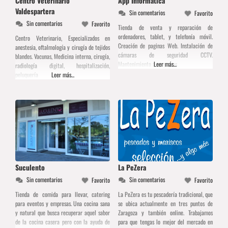
Centro Veterinario
App Informática
Valdespartera
Sin comentarios
Favorito
Sin comentarios
Favorito
Tienda de venta y reparación de
ordenadores, tablet, y telefonía móvil.
Centro Veterinario, Especializados en
Creación de paginas Web. Instalación de
anestesia, oftalmología y cirugía de tejidos
cámaras de seguridad CCTV.
blandos. Vacunas, Medicina interna, cirugía,
Mantenimiento a empresas.
Leer más...
radiología digital, hospitalización,
peluquería
Leer más...
Suculento
La PeZera
Sin comentarios
Sin comentarios
Favorito
Favorito
Tienda de comida para llevar, catering
La PeZera es tu pescadería tradicional, que
para eventos y empresas. Una cocina sana
se ubica actualmente en tres puntos de
y natural que busca recuperar aquel sabor
Zaragoza y también online. Trabajamos
de la cocina casera pero con la ayuda de
para que tengas lo mejor del mercado en