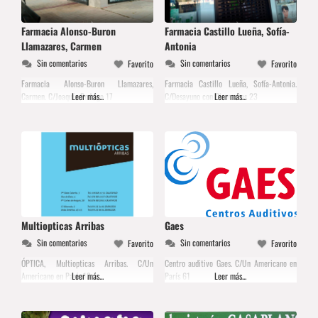
Farmacia Alonso-Buron
Farmacia Castillo Lueña, Sofía-
Llamazares, Carmen
Antonia
Sin comentarios
Sin comentarios
Favorito
Favorito
Farmacia Alonso-Buron Llamazares,
Farmacia Castillo Lueña, Sofía-Antonia.
Carmen. C/Joaquín Rodrigo 17
Leer más...
C/Desayuno con Diamantes 23
Leer más...
Multiopticas Arribas
Gaes
Sin comentarios
Sin comentarios
Favorito
Favorito
ÓPTICA, Multiopticas Arribas. C/Un
Centro auditivo Gaes. C/Un Americano en
Americano en París 13
Leer más...
París 61
Leer más...