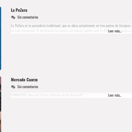
La PeZera
Sin comentarios
La PeZera es tu pescadería tradicional, que se ubica actualmente en tres puntos de Zaragoza
en cada temporada. Te facilitamos tu compra con nuestra página web. La PeZera www.pezera.
Leer más...
Mercado Cuarzo
Sin comentarios
CARNICERÍA. Mercado Cuarzo c/Camino de las Torres 40
Leer más...