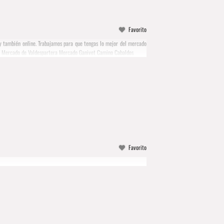
Favorito
 y también online. Trabajamos para que tengas lo mejor del mercado
es Mercado de Valdespartera Mercado Ganivet Camino Cabaldos
Favorito