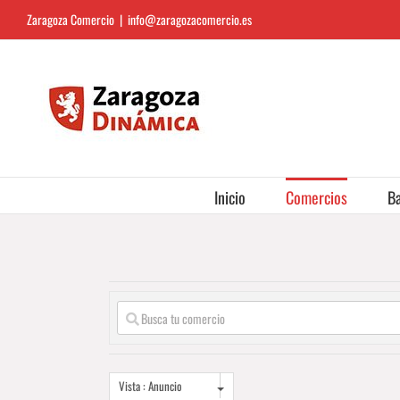
Saltar
Zaragoza Comercio
|
info@zaragozacomercio.es
al
contenido
Inicio
Comercios
Ba
Vista : Anuncio