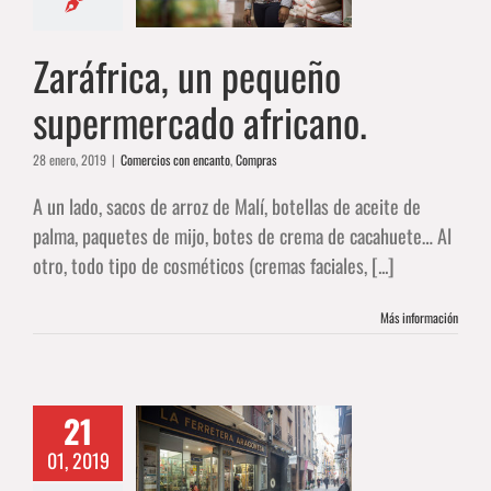
africano.
 con encanto
Compras
Zaráfrica, un pequeño
supermercado africano.
28 enero, 2019
|
Comercios con encanto
,
Compras
A un lado, sacos de arroz de Malí, botellas de aceite de
palma, paquetes de mijo, botes de crema de cacahuete… Al
otro, todo tipo de cosméticos (cremas faciales, [...]
Más información
21
 Ferretera
gonesa, los
01, 2019