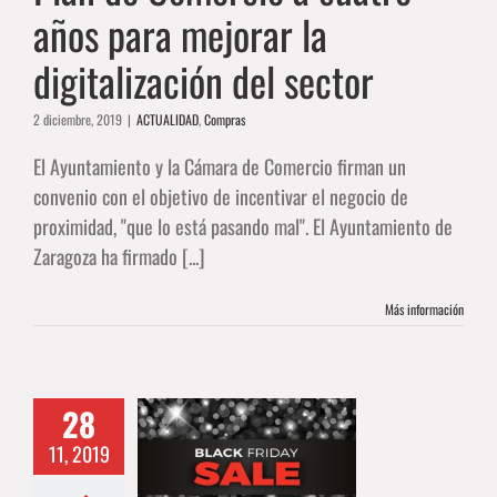
años para mejorar la
digitalización del sector
2 diciembre, 2019
|
ACTUALIDAD
,
Compras
El Ayuntamiento y la Cámara de Comercio firman un
convenio con el objetivo de incentivar el negocio de
proximidad, "que lo está pasando mal". El Ayuntamiento de
Zaragoza ha firmado [...]
Más información
28
ck Friday en el
11, 2019
ño comercio: