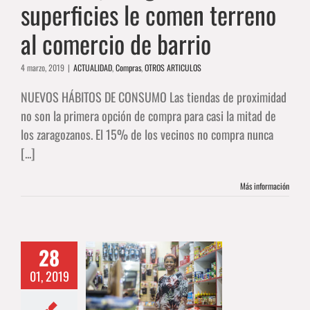
superficies le comen terreno
al comercio de barrio
4 marzo, 2019
|
ACTUALIDAD
,
Compras
,
OTROS ARTICULOS
NUEVOS HÁBITOS DE CONSUMO Las tiendas de proximidad
no son la primera opción de compra para casi la mitad de
los zaragozanos. El 15% de los vecinos no compra nunca
[...]
Más información
28
ca, un pequeño
01, 2019
permercado