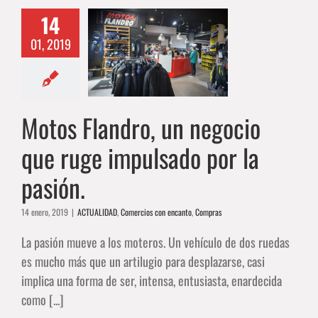
14
 Flandro, un
cio que ruge
01, 2019
lsado por la
pasión.
IDAD
Comercios con
Motos Flandro, un negocio
canto
Compras
que ruge impulsado por la
pasión.
14 enero, 2019
|
ACTUALIDAD
,
Comercios con encanto
,
Compras
La pasión mueve a los moteros. Un vehículo de dos ruedas
es mucho más que un artilugio para desplazarse, casi
implica una forma de ser, intensa, entusiasta, enardecida
como [...]