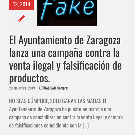
12, 2019
ña contra la
ta ilegal y
ificación de
roductos.
El Ayuntamiento de Zaragoza
ALIDAD
Compras
lanza una campaña contra la
venta ilegal y falsificación de
productos.
20 diciembre, 2019
|
ACTUALIDAD
,
Compras
NO SEAS CÓMPLICE, SOLO GANAN LAS MAFIAS El
Ayuntamiento de Zaragoza ha puesto en marcha una
campaña de sensibilización contra la venta ilegal y compra
de falsificaciones coincidiendo con la [...]