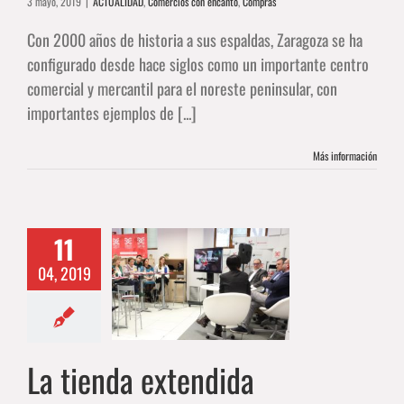
3 mayo, 2019
|
ACTUALIDAD
,
Comercios con encanto
,
Compras
Con 2000 años de historia a sus espaldas, Zaragoza se ha
configurado desde hace siglos como un importante centro
comercial y mercantil para el noreste peninsular, con
importantes ejemplos de [...]
Más información
11
04, 2019
nda extendida
ALIDAD
Compras
La tienda extendida