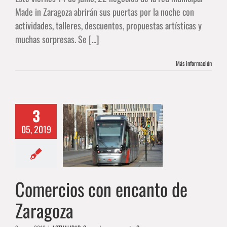
Made in Zaragoza abrirán sus puertas por la noche con
actividades, talleres, descuentos, propuestas artísticas y
muchas sorpresas. Se [...]
Más información
3
ercios con
05, 2019
o de Zaragoza
IDAD
Comercios con
canto
Compras
Comercios con encanto de
Zaragoza