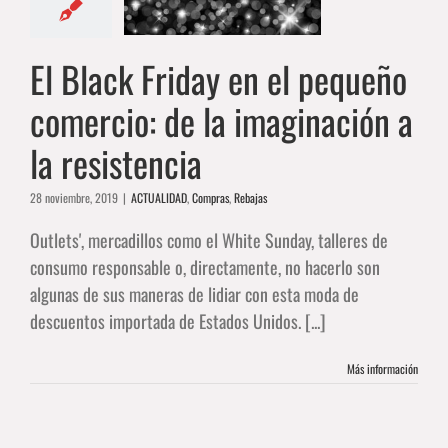
imaginación a
resistencia
DAD
Compras
Rebajas
El Black Friday en el pequeño
comercio: de la imaginación a
la resistencia
28 noviembre, 2019
|
ACTUALIDAD
,
Compras
,
Rebajas
Outlets', mercadillos como el White Sunday, talleres de
consumo responsable o, directamente, no hacerlo son
algunas de sus maneras de lidiar con esta moda de
descuentos importada de Estados Unidos. [...]
Más información