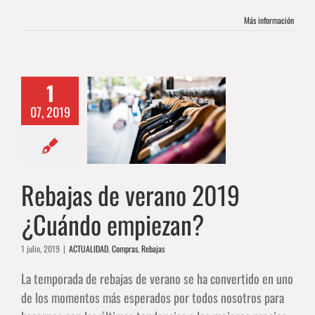
Más información
1
as de verano
07, 2019
9 ¿Cuándo
mpiezan?
DAD
Compras
Rebajas
Rebajas de verano 2019
¿Cuándo empiezan?
1 julio, 2019
|
ACTUALIDAD
,
Compras
,
Rebajas
La temporada de rebajas de verano se ha convertido en uno
de los momentos más esperados por todos nosotros para