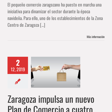
El pequeño comercio zaragozano ha puesto en marcha una
iniciativa para dinamizar el sector durante la época
navideña. Para ello, uno de los establecimientos de la Zona
Centro de Zaragoza [...]
Más información
za impulsa un
2
vo Plan de
12, 2019
cio a cuatro
ara mejorar la
alización del
sector
Zaragoza impulsa un nuevo
ALIDAD
Compras
Plan de Comercio a cuatro