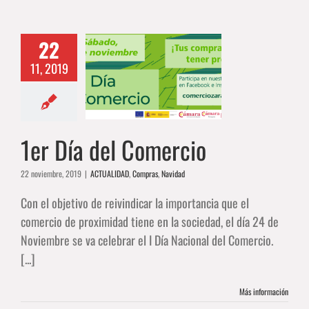
22
11, 2019
a del Comercio
DAD
Compras
Navidad
1er Día del Comercio
22 noviembre, 2019
|
ACTUALIDAD
,
Compras
,
Navidad
Con el objetivo de reivindicar la importancia que el
comercio de proximidad tiene en la sociedad, el día 24 de
Noviembre se va celebrar el I Día Nacional del Comercio.
[...]
Más información