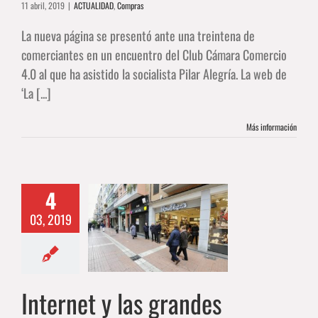
11 abril, 2019
|
ACTUALIDAD
,
Compras
La nueva página se presentó ante una treintena de
comerciantes en un encuentro del Club Cámara Comercio
4.0 al que ha asistido la socialista Pilar Alegría. La web de
‘La [...]
Más información
4
t y las grandes
icies le comen
03, 2019
o al comercio
de barrio
DAD
Compras
OTROS
Internet y las grandes
ARTICULOS