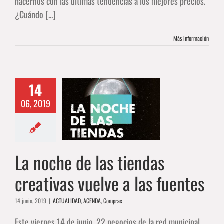
hacernos con las últimas tendencias a los mejores precios.
¿Cuándo [...]
Más información
14
oche de las
06, 2019
das creativas
 a las fuentes
DAD
AGENDA
Compras
La noche de las tiendas
creativas vuelve a las fuentes
14 junio, 2019
|
ACTUALIDAD
,
AGENDA
,
Compras
Este viernes 14 de junio, 22 negocios de la red municipal