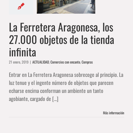
 objetos de la
nda infinita
IDAD
Comercios con
La Ferretera Aragonesa, los
canto
Compras
27.000 objetos de la tienda
infinita
21 enero, 2019
|
ACTUALIDAD
,
Comercios con encanto
,
Compras
Entrar en La Ferretera Aragonesa sobrecoge al principio. La
luz tenue y el ingente número de objetos que parecen
echarse encima conforman un ambiente un tanto
agobiante, cargado de [...]
Más información