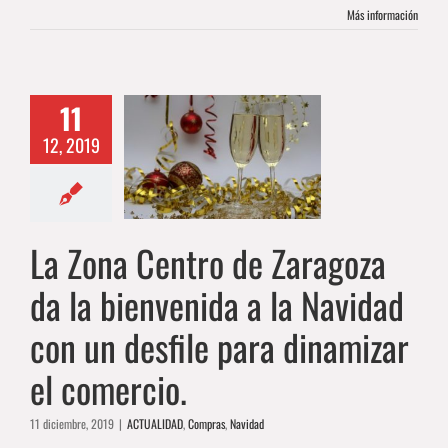
Más información
na Centro de
agoza da la
11
nvenida a la
12, 2019
idad con un
sfile para
namizar el
La Zona Centro de Zaragoza
omercio.
DAD
Compras
Navidad
da la bienvenida a la Navidad
con un desfile para dinamizar
el comercio.
11 diciembre, 2019
|
ACTUALIDAD
,
Compras
,
Navidad