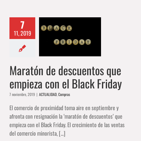
7
aratón de
11, 2019
cuentos que
a con el Black
Friday
ALIDAD
Compras
Maratón de descuentos que
empieza con el Black Friday
7 noviembre, 2019
|
ACTUALIDAD
,
Compras
El comercio de proximidad toma aire en septiembre y
afronta con resignación la ‘maratón de descuentos’ que
empieza con el Black Friday. El crecimiento de las ventas
del comercio minorista, [...]