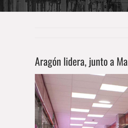
Aragón lidera, junto a Ma
Ver
imagen
más
grande