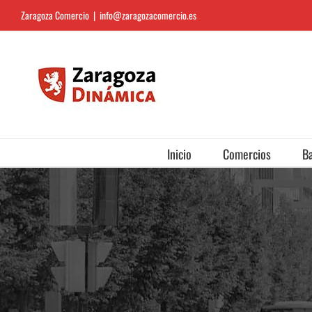
Saltar
Zaragoza Comercio
|
info@zaragozacomercio.es
al
contenido
Inicio
Comercios
Ba