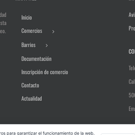
dad
Avi
Inicio
sta
Pr
Comercios
eo.
Barrios
CO
Documentación
Tel
Inscripción de comercio
Cal
Contacto
50
Actualidad
Em
ros para garantizar el funcionamiento de la web,