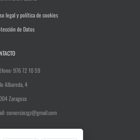
so legal y política de cookies
otección de Datos
NTACTO
éfono: 976 72 10 59
le Albareda, 4
004 Zaragoza
ail:
comerciozgz@gmail.com