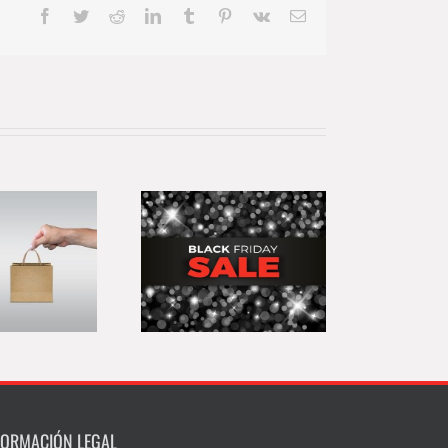
Facebook
Twitter
Reddit
LinkedIn
Tumblr
Pinterest
Vk
Correo
electrónico
 Black Friday en
el pequeño
comercio: de la
maginación a la
resistencia
FORMACIÓN LEGAL