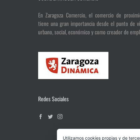
En Zaragoza Comercio, el comercio de proximi
tiene una gran importancia desde el punto de vi
urbano, social, económico y como creador de empl
Redes Sociales
Utilizamos cookies propias y de terce