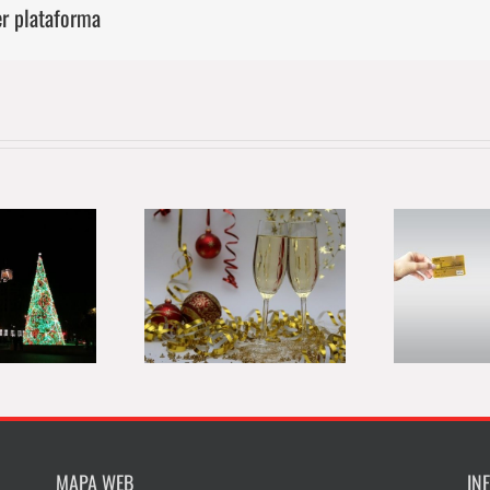
er plataforma
Zona Centro de
Zaragoza impulsa
aragoza da la
El
un nuevo Plan de
envenida a la
Comercio a cuatro
vidad con un
años para mejorar
desfile para
i
la digitalización del
dinamizar el
sector
comercio.
MAPA WEB
IN