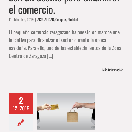
el comercio.
11 diciembre, 2019
|
ACTUALIDAD
,
Compras
,
Navidad
El pequeño comercio zaragozano ha puesto en marcha una
iniciativa para dinamizar el sector durante la época
navideña. Para ello, uno de los establecimientos de la Zona
Centro de Zaragoza [...]
Más información
za impulsa un
2
vo Plan de
12, 2019
cio a cuatro
ara mejorar la
alización del