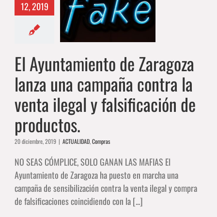
12, 2019
ña contra la
ta ilegal y
ificación de
roductos.
El Ayuntamiento de Zaragoza
ALIDAD
Compras
lanza una campaña contra la
venta ilegal y falsificación de
productos.
20 diciembre, 2019
|
ACTUALIDAD
,
Compras
NO SEAS CÓMPLICE, SOLO GANAN LAS MAFIAS El
Ayuntamiento de Zaragoza ha puesto en marcha una
campaña de sensibilización contra la venta ilegal y compra
de falsificaciones coincidiendo con la [...]