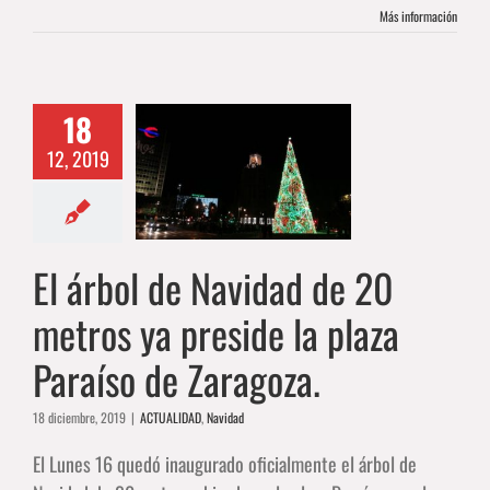
Más información
18
ol de Navidad
12, 2019
0 metros ya
ide la plaza
o de Zaragoza.
UALIDAD
Navidad
El árbol de Navidad de 20
metros ya preside la plaza
Paraíso de Zaragoza.
18 diciembre, 2019
|
ACTUALIDAD
,
Navidad
El Lunes 16 quedó inaugurado oficialmente el árbol de