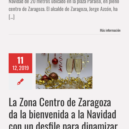
Navidad de 20 metros ubicado en la plaza Paraíso, en pleno
centro de Zaragoza. El alcalde de Zaragoza, Jorge Azcón, ha
[...]
Más información
na Centro de
agoza da la
11
nvenida a la
12, 2019
idad con un
sfile para
namizar el
La Zona Centro de Zaragoza
omercio.
DAD
Compras
Navidad
da la bienvenida a la Navidad
con un desfile para dinamizar