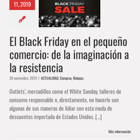
11, 2019
ño comercio:
imaginación a
resistencia
DAD
Compras
Rebajas
El Black Friday en el pequeño
comercio: de la imaginación a
la resistencia
28 noviembre, 2019
|
ACTUALIDAD
,
Compras
,
Rebajas
Outlets', mercadillos como el White Sunday, talleres de
consumo responsable o, directamente, no hacerlo son
algunas de sus maneras de lidiar con esta moda de
descuentos importada de Estados Unidos. [...]
Más información