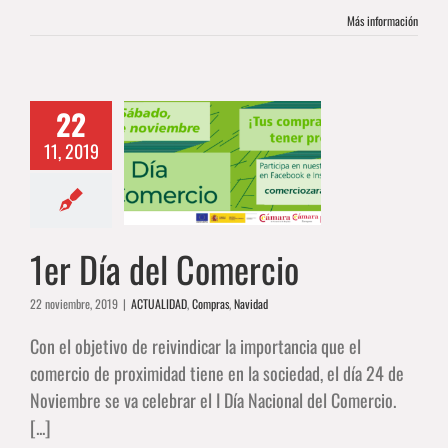
Más información
22
11, 2019
a del Comercio
DAD
Compras
Navidad
1er Día del Comercio
22 noviembre, 2019
|
ACTUALIDAD
,
Compras
,
Navidad
Con el objetivo de reivindicar la importancia que el
comercio de proximidad tiene en la sociedad, el día 24 de
Noviembre se va celebrar el I Día Nacional del Comercio.
[...]