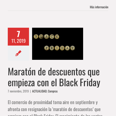
Más información
7
aratón de
11, 2019
cuentos que
a con el Black
Friday
ALIDAD
Compras
Maratón de descuentos que
empieza con el Black Friday
7 noviembre, 2019
|
ACTUALIDAD
,
Compras
El comercio de proximidad toma aire en septiembre y
afronta con resignación la ‘maratón de descuentos’ que
empieza con el Black Friday. El crecimiento de las ventas