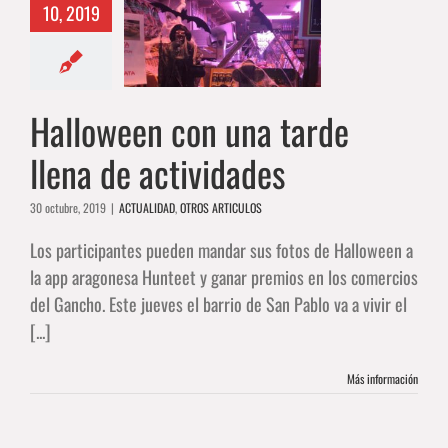
ween con una
10, 2019
de llena de
tividades
AD
OTROS ARTICULOS
Halloween con una tarde
llena de actividades
30 octubre, 2019
|
ACTUALIDAD
,
OTROS ARTICULOS
Los participantes pueden mandar sus fotos de Halloween a
la app aragonesa Hunteet y ganar premios en los comercios
del Gancho. Este jueves el barrio de San Pablo va a vivir el
[...]
Más información