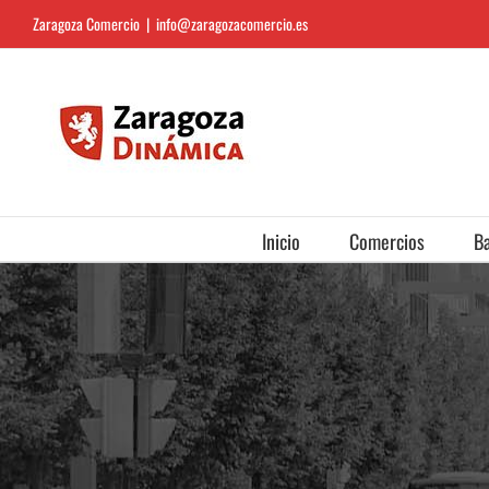
Saltar
Zaragoza Comercio
|
info@zaragozacomercio.es
al
contenido
Inicio
Comercios
Ba