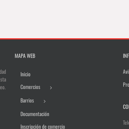
MAPA WEB
IN
dad
Avi
Inicio
sta
Pr
Comercios
eo.
Barrios
CO
Documentación
Tel
Inscripción de comercio