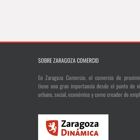
SOBRE ZARAGOZA COMERCIO
En Zaragoza Comercio, el comercio de proximi
tiene una gran importancia desde el punto de vi
urbano, social, económico y como creador de empl