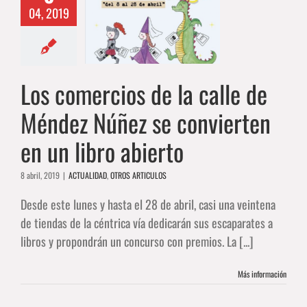
04, 2019
e de Méndez
se convierten
 libro abierto
AD
OTROS ARTICULOS
Los comercios de la calle de
Méndez Núñez se convierten
en un libro abierto
8 abril, 2019
|
ACTUALIDAD
,
OTROS ARTICULOS
Desde este lunes y hasta el 28 de abril, casi una veintena
de tiendas de la céntrica vía dedicarán sus escaparates a
libros y propondrán un concurso con premios. La [...]
Más información