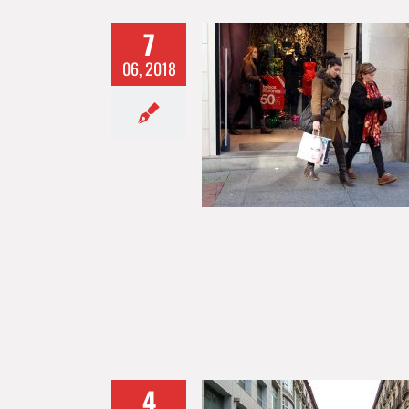
7
06, 2018
as del comercio minorista
n suben un 3,1% en abril
ACTUALIDAD
4