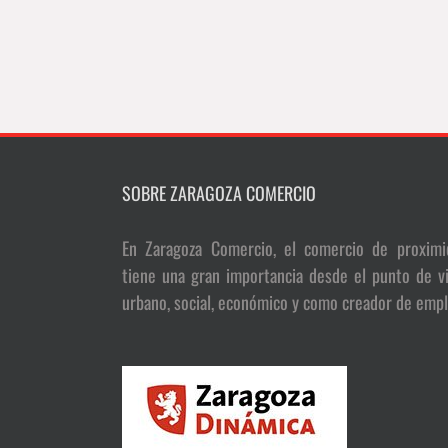
SOBRE ZARAGOZA COMERCIO
En Zaragoza Comercio, el comercio de proximi
tiene una gran importancia desde el punto de vi
urbano, social, económico y como creador de empl