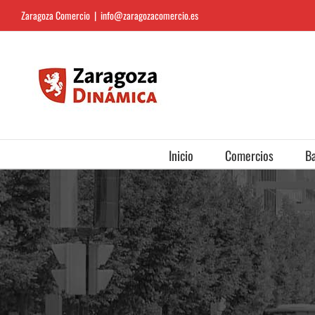
Saltar
Zaragoza Comercio
|
info@zaragozacomercio.es
al
contenido
Inicio
Comercios
Ba