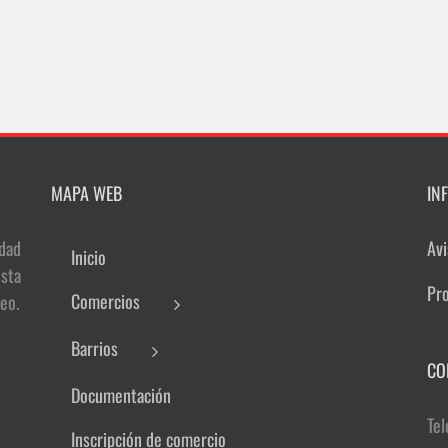
MAPA WEB
IN
dad
Avi
Inicio
sta
Pr
Comercios
eo.
Barrios
CO
Documentación
Tel
Inscripción de comercio