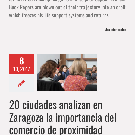
Buck Rogers are blown out of their tra jectory into an orbit
which freezes his life support systems and returns.
Más información
dades analizan
8
Zaragoza la
10, 2017
rtancia del
mercio de
roximidad
20 ciudades analizan en
ACTUALIDAD
Zaragoza la importancia del
comercio de proximidad