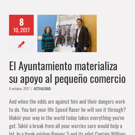
8
yuntamiento
10, 2017
aliza su apoyo
ueño comercio
ACTUALIDAD
El Ayuntamiento materializa
su apoyo al pequeño comercio
8 octubre, 2017
|
ACTUALIDAD
And when the odds are against him and their dangers work
to do. You bet your life Speed Racer he will see it through?
Makin' your way in the world today takes everything you've
got. Takin' a break from all your worries sure would help a
lot. In a freak mishap Ranger 3 and its pilot Captain William