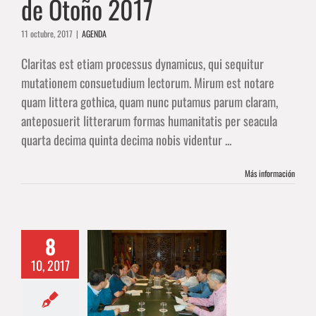
de Otoño 2017
11 octubre, 2017
|
AGENDA
Claritas est etiam processus dynamicus, qui sequitur
mutationem consuetudium lectorum. Mirum est notare
quam littera gothica, quam nunc putamus parum claram,
anteposuerit litterarum formas humanitatis per seacula
quarta decima quinta decima nobis videntur ...
Más información
8
r la gestión de
10, 2017
ctividades del
eño comercio