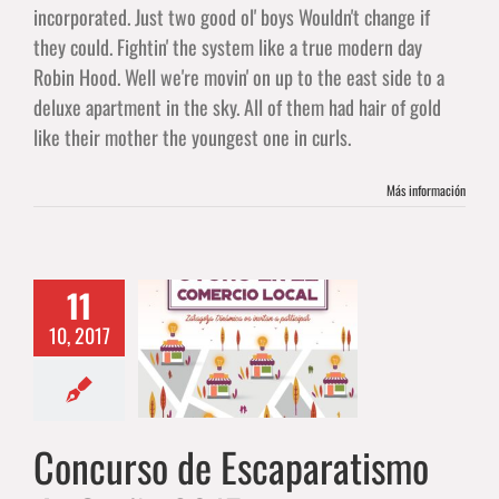
incorporated. Just two good ol' boys Wouldn't change if
they could. Fightin' the system like a true modern day
Robin Hood. Well we're movin' on up to the east side to a
deluxe apartment in the sky. All of them had hair of gold
like their mother the youngest one in curls.
Más información
11
ncurso de
10, 2017
paratismo de
oño 2017
AGENDA
Concurso de Escaparatismo