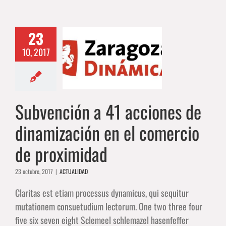
ención a 41
23
ciones de
10, 2017
ización en el
mercio de
roximidad
Subvención a 41 acciones de
ACTUALIDAD
dinamización en el comercio
de proximidad
23 octubre, 2017
|
ACTUALIDAD
Claritas est etiam processus dynamicus, qui sequitur
mutationem consuetudium lectorum. One two three four
five six seven eight Sclemeel schlemazel hasenfeffer