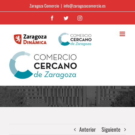
Saltar
Zaragoza Comercio
|
info@zaragozacomercio.es
al
Facebook
Twitter
Instagram
contenido
Anterior
Siguiente