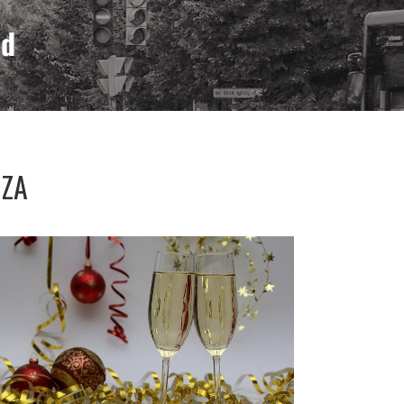
ad
OZA