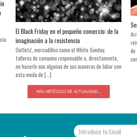
io
n
Se
El Black Friday en el pequeño comercio: de la
n
Ar
ocio
imaginación a la resistencia
rei
Outlets', mercadillos como el White Sunday,
de
talleres de consumo responsable o, directamente,
com
no hacerlo son algunas de sus maneras de lidiar con
esta moda de [...]
MÁS ARTÍCULOS DE ACTUALIDAD…